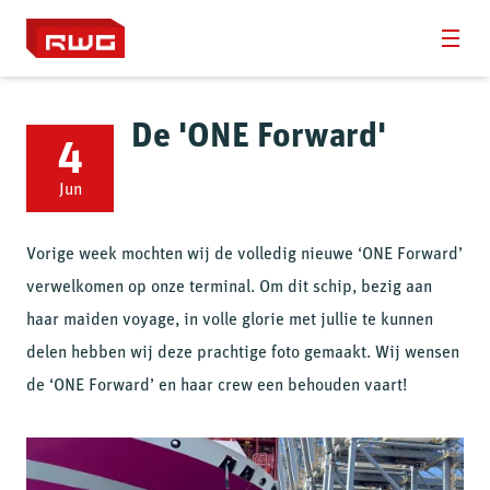
Over RWG
De 'ONE Forward'
4
Diensten
Jun
Duurzaamheid
Vorige week mochten wij de volledig nieuwe ‘ONE Forward’
Werken bij
verwelkomen op onze terminal. Om dit schip, bezig aan
Nieuws
haar maiden voyage, in volle glorie met jullie te kunnen
delen hebben wij deze prachtige foto gemaakt. Wij wensen
Contact
de ‘ONE Forward’ en haar crew een behouden vaart!