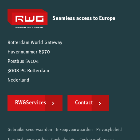
Seamless access to Europe
Rotterdam World Gateway
Havennummer
8970
Postbus 59104
3008 PC Rotterdam
Nederland
RWGServices
Contact
Gebruikersvoorwaarden
Inkoopvoorwaarden
Privacybeleid
Terminalvoorwaarden
Cookiebeleid
Cookie preferences